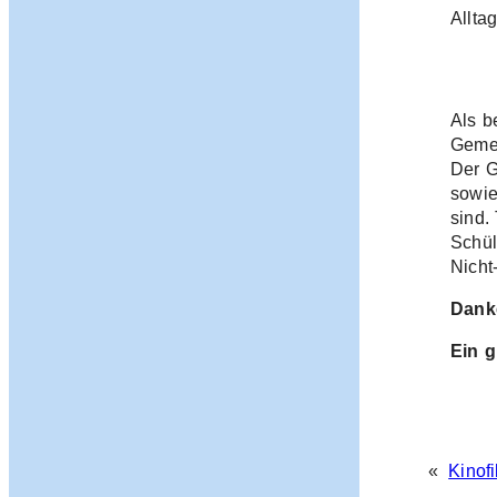
Allta
Als b
Gemei
Der G
sowie
sind.
Schül
Nicht
Danke
Ein g
«
Kinofi