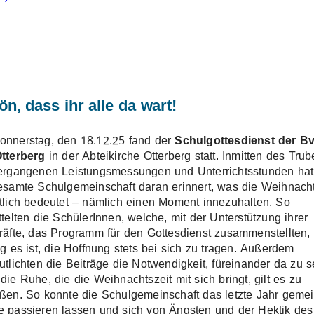
n, dass ihr alle da wart
!
nnerstag, den 18.12.25 fand der
Schulgottesdienst der B
tterberg
in der Abteikirche Otterberg statt. Inmitten des Trub
ergangenen Leistungsmessungen und Unterrichtsstunden hat
esamte Schulgemeinschaft daran erinnert, was die Weihnacht
tlich bedeutet – nämlich einen Moment innezuhalten. So
ttelten die SchülerInnen, welche, mit der Unterstützung ihrer
räfte, das Programm für den Gottesdienst zusammenstellten,
ig es ist, die Hoffnung stets bei sich zu tragen. Außerdem
utlichten die Beiträge die Notwendigkeit, füreinander da zu s
die Ruhe, die die Weihnachtszeit mit sich bringt, gilt es zu
ßen. So konnte die Schulgemeinschaft das letzte Jahr geme
 passieren lassen und sich von Ängsten und der Hektik des