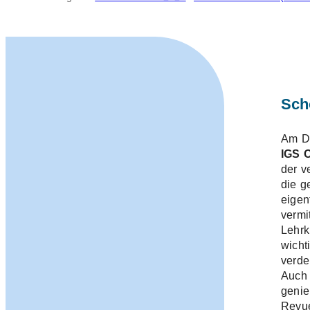
Schö
Am Do
IGS O
der v
die g
eigen
vermi
Lehrk
wicht
verde
Auch 
genie
Revue