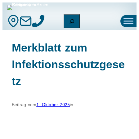
Zum
Inhalt
Suchen
springen
Merkblatt zum
Infektionsschutzgese
tz
Beitrag vom
1. Oktober 2025
in