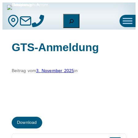
Zum
Inhalt
Suchen
springen
GTS-Anmeldung
Beitrag vom
3. November 2025
in
Download