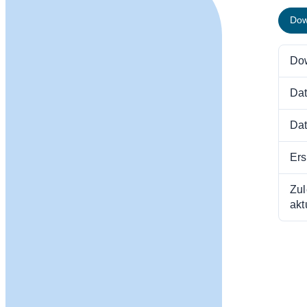
Dow
Do
Dat
Dat
Ers
Zul
akt