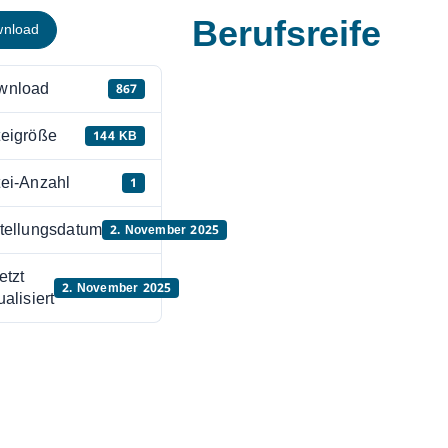
Berufsreife
nload
wnload
867
eigröße
144 KB
ei-Anzahl
1
tellungsdatum
2. November 2025
etzt
2. November 2025
ualisiert