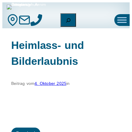
Zum
Inhalt
Suchen
springen
Heimlass- und
Bilderlaubnis
Beitrag vom
4. Oktober 2025
in