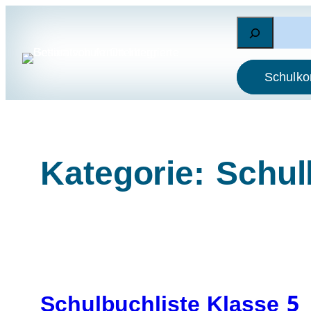
Zum
Suchen
Inhalt
springen
Schulko
Kategorie:
Schul
Schulbuchliste Klasse 5